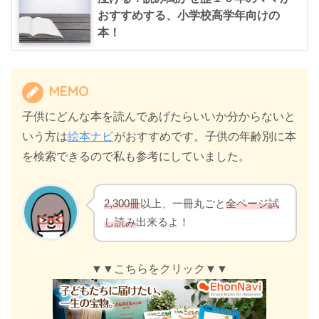
おすすめする、小学校高学年向けの
本！
MEMO
子供にどんな本を読んであげたらいいか分からないと
いう方は
絵本ナビ
がおすすめです。子供の年齢別に本
を検索できるので私も参考にしていました。
2,300冊
以上、一冊丸ごと
全ページ試
し読み
出来るよ！
▼▼こちらをクリック▼▼