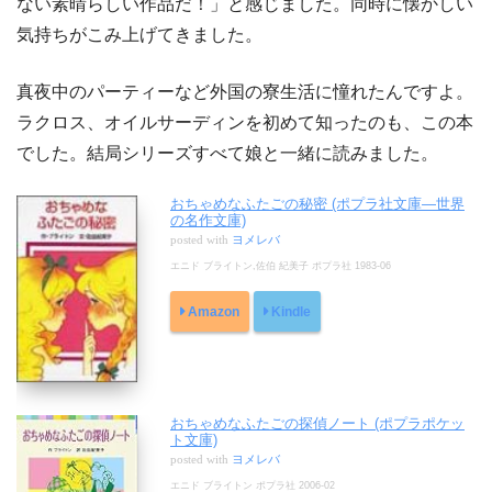
ない素晴らしい作品だ！」と感じました。同時に懐かしい
気持ちがこみ上げてきました。
真夜中のパーティーなど外国の寮生活に憧れたんですよ。
ラクロス、オイルサーディンを初めて知ったのも、この本
でした。結局シリーズすべて娘と一緒に読みました。
おちゃめなふたごの秘密 (ポプラ社文庫―世界
の名作文庫)
posted with
ヨメレバ
エニド ブライトン,佐伯 紀美子 ポプラ社 1983-06
Amazon
Kindle
おちゃめなふたごの探偵ノート (ポプラポケッ
ト文庫)
posted with
ヨメレバ
エニド ブライトン ポプラ社 2006-02