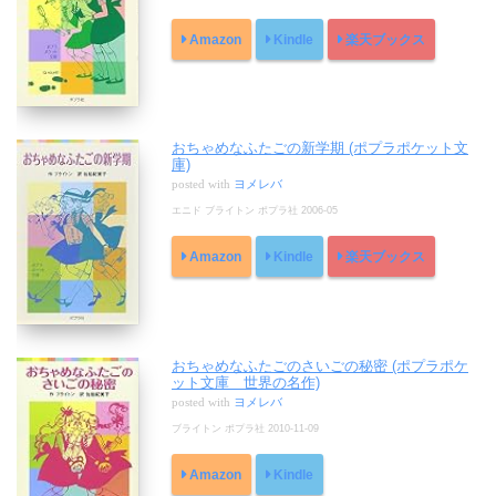
Amazon
Kindle
楽天ブックス
おちゃめなふたごの新学期 (ポプラポケット文
庫)
posted with
ヨメレバ
エニド ブライトン ポプラ社 2006-05
Amazon
Kindle
楽天ブックス
おちゃめなふたごのさいごの秘密 (ポプラポケ
ット文庫 世界の名作)
posted with
ヨメレバ
ブライトン ポプラ社 2010-11-09
Amazon
Kindle