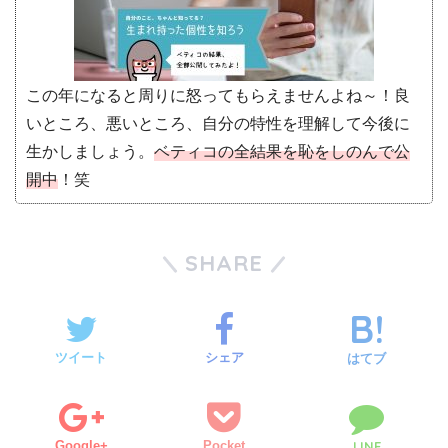
この年になると周りに怒ってもらえませんよね～！良
いところ、悪いところ、自分の特性を理解して今後に
生かしましょう。
ベティコの全結果を恥をしのんで公
開中
！笑
SHARE
ツイート
シェア
はてブ
Google+
Pocket
LINE