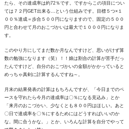
たら、その達成率は約72％です。ですからこの項目につい
ては７２円GET出来る…という仕組みです。目標５つ×１
００％達成＝歩合５００円になりますので、固定の５００
円と合わせて月のおこづかいは最大で１０００円になりま
す。
このやり方にしてまだ数か月なんですけど、思いがけず算
数の勉強になります（笑）！！娘は割合の計算が苦手だっ
たんですけど、自分のおこづかいの金額がかかっていると
めっちゃ真剣に計算するんですね～。
月末の結果発表の計算はもちろんですが、「今日までのペ
ースを守れたら今月の達成率は〇％になる見込み」とか
「来月のおこづかい、少なくとも８００円はほしい。あと
〇日で達成率を〇％にするためにはどうすればいいのか
な。間に合うかな。」とか、いろんな計算を自分でやって